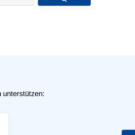
schäftsstelle
G Limbach 1974 e.V.
henstraße 2
510 Hünstetten-Limbach
vorstand@tsg-limbach.de
 unterstützen: