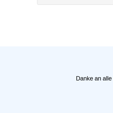
Quicklinks
Sportangebote finden
Unser Sportangebot
Sportsuche
Ausfälle und Vertretungen
Deutsches Sportabzeichen
Danke an alle