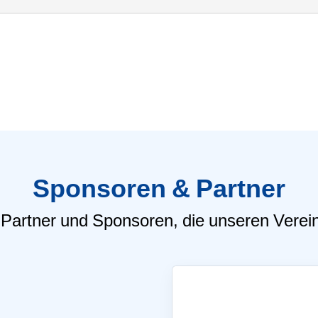
Mitglieder-Service
Ge
Alles zur Mitgliedschaft
TS
Downloads
Hö
65
Sponsoren & Partner
 Partner und Sponsoren, die unseren Verein