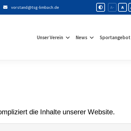
vorstand@tsg-limbach.de
A-
A
Unser Verein
News
Sportangebot
pliziert die Inhalte unserer Website.