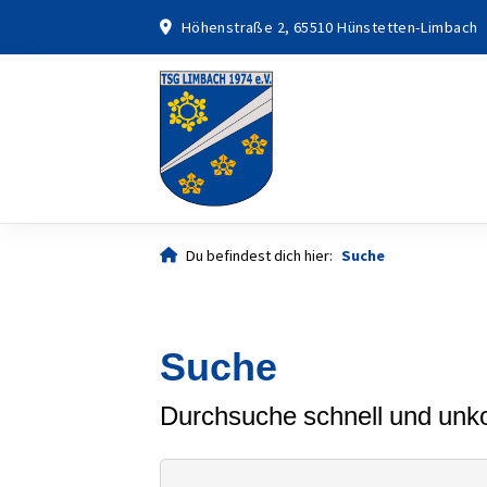
Höhenstraße 2, 65510 Hünstetten-Limbach
Du befindest dich hier:
Suche
Suche
Durchsuche schnell und unkom
Ich suche nach ...