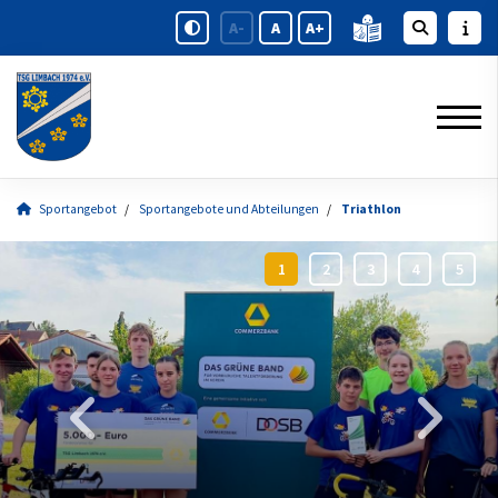
A-
A
A+
Sportangebot
Sportangebote und Abteilungen
Triathlon