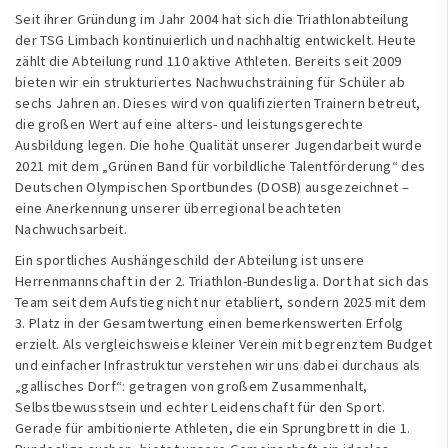
Seit ihrer Gründung im Jahr 2004 hat sich die Triathlonabteilung
der TSG Limbach kontinuierlich und nachhaltig entwickelt. Heute
zählt die Abteilung rund 110 aktive Athleten. Bereits seit 2009
bieten wir ein strukturiertes Nachwuchstraining für Schüler ab
sechs Jahren an. Dieses wird von qualifizierten Trainern betreut,
die großen Wert auf eine alters- und leistungsgerechte
Ausbildung legen. Die hohe Qualität unserer Jugendarbeit wurde
2021 mit dem „Grünen Band für vorbildliche Talentförderung“ des
Deutschen Olympischen Sportbundes (DOSB) ausgezeichnet –
eine Anerkennung unserer überregional beachteten
Nachwuchsarbeit.
Ein sportliches Aushängeschild der Abteilung ist unsere
Herrenmannschaft in der 2. Triathlon-Bundesliga. Dort hat sich das
Team seit dem Aufstieg nicht nur etabliert, sondern 2025 mit dem
3. Platz in der Gesamtwertung einen bemerkenswerten Erfolg
erzielt. Als vergleichsweise kleiner Verein mit begrenztem Budget
und einfacher Infrastruktur verstehen wir uns dabei durchaus als
„gallisches Dorf“: getragen von großem Zusammenhalt,
Selbstbewusstsein und echter Leidenschaft für den Sport.
Gerade für ambitionierte Athleten, die ein Sprungbrett in die 1.