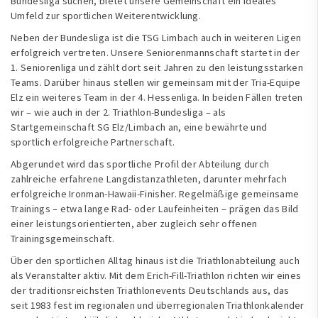
Bundesliga suchen, bietet unsere Gemeinschaft ein ideales
Umfeld zur sportlichen Weiterentwicklung.
Neben der Bundesliga ist die TSG Limbach auch in weiteren Ligen
erfolgreich vertreten. Unsere Seniorenmannschaft startet in der
1. Seniorenliga und zählt dort seit Jahren zu den leistungsstarken
Teams. Darüber hinaus stellen wir gemeinsam mit der Tria-Equipe
Elz ein weiteres Team in der 4. Hessenliga. In beiden Fällen treten
wir – wie auch in der 2. Triathlon-Bundesliga – als
Startgemeinschaft SG Elz/Limbach an, eine bewährte und
sportlich erfolgreiche Partnerschaft.
Abgerundet wird das sportliche Profil der Abteilung durch
zahlreiche erfahrene Langdistanzathleten, darunter mehrfach
erfolgreiche Ironman-Hawaii-Finisher. Regelmäßige gemeinsame
Trainings – etwa lange Rad- oder Laufeinheiten – prägen das Bild
einer leistungsorientierten, aber zugleich sehr offenen
Trainingsgemeinschaft.
Über den sportlichen Alltag hinaus ist die Triathlonabteilung auch
als Veranstalter aktiv. Mit dem Erich-Fill-Triathlon richten wir eines
der traditionsreichsten Triathlonevents Deutschlands aus, das
seit 1983 fest im regionalen und überregionalen Triathlonkalender